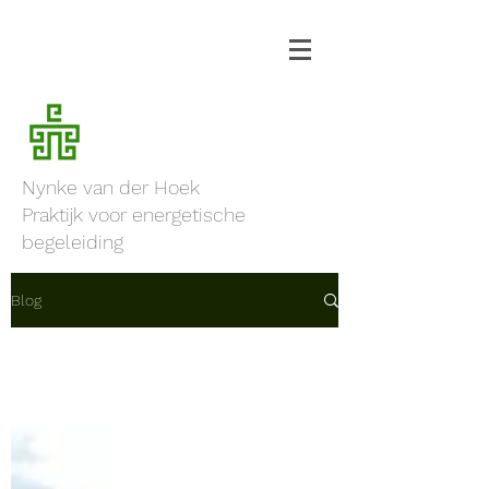
Nynke van der Hoe
k
Praktijk voor energetische
begeleiding
Blog